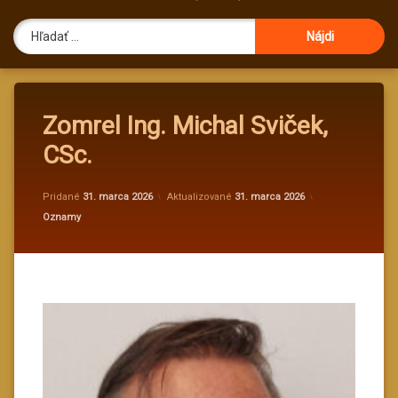
Hľadať:
Zomrel Ing. Michal Sviček,
CSc.
od
administrato
Pridané
31. marca 2026
Aktualizované
31. marca 2026
Kategórie:
Oznamy