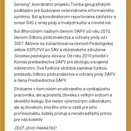
Sensing“, koordinátor projektu Tvorba geografických
podkladov pre budovanie veterinárneho informačného
systému. Bol aj koordinátorom reportovania záchytov a
emisií GHG z ornej pôdy a trvalých kultúr a mnohé iné.
Bol dlhoročným riadnym členom SAPV od roku 2010,
členom Odboru pôdoznalectva a ochrany pôdy od r.
2007. Aktívne sa zúčastňoval na činnosti Pedologickej
sekcie SSPLPVV pri SAV a občianskeho združenia
Societas pedologica slovaca
. Od roku 2010 pôsobil v
Komisii predsedníctva SAPV pre ekológiu a krajinné
inžinierstvo. Dva funkčné obdobia zastával funkciu
predsedu Odboru pôdoznalectva a ochrany pôdy SAPV
a člena Predsedníctva SAPV.
Strácame v ňom nielen erudovaného a vynikajúceho
pracovníka, ale aj priateľa, človeka s veľkým srdcom a
skvelého kolegu. Bol nielen výnimočným odborníkom,
ale aj človekom, ktorého sme si vážili pre jeho
profesionalitu, ľudský prístup a nenahraditeľný prínos
pre náš kolektív.
ČESŤ JEHO PAMIATKE!