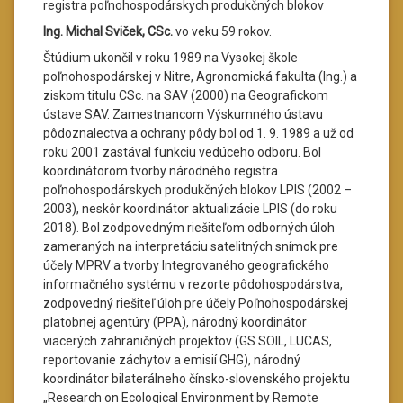
registra poľnohospodárskych produkčných blokov
Ing. Michal Sviček, CSc.
vo veku 59 rokov.
Štúdium ukončil v roku 1989 na Vysokej škole
poľnohospodárskej v Nitre, Agronomická fakulta (Ing.) a
ziskom titulu CSc. na SAV (2000) na Geografickom
ústave SAV. Zamestnancom Výskumného ústavu
pôdoznalectva a ochrany pôdy bol od 1. 9. 1989 a už od
roku 2001 zastával funkciu vedúceho odboru. Bol
koordinátorom tvorby národného registra
poľnohospodárskych produkčných blokov LPIS (2002 –
2003), neskôr koordinátor aktualizácie LPIS (do roku
2018). Bol zodpovedným riešiteľom odborných úloh
zameraných na interpretáciu satelitných snímok pre
účely MPRV a tvorby Integrovaného geografického
informačného systému v rezorte pôdohospodárstva,
zodpovedný riešiteľ úloh pre účely Poľnohospodárskej
platobnej agentúry (PPA), národný koordinátor
viacerých zahraničných projektov (GS SOIL, LUCAS,
reportovanie záchytov a emisií GHG), národný
koordinátor bilaterálneho čínsko-slovenského projektu
„Research on Ecological Environment by Remote