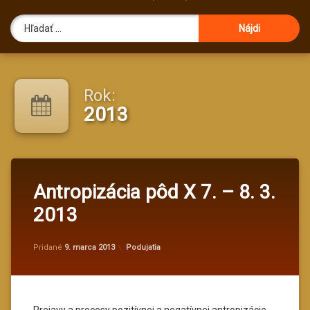
Hľadať:
Rok:
2013
Antropizácia pôd X 7. – 8. 3.
2013
Aktualizované
od
administrator@kv
8. marca 2024
Kategórie:
Pridané
9. marca 2013
Podujatia