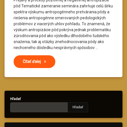
Prejavy a procesy pozitívnej a negatívnej antropizácie
pôd Tematické zameranie seminára zahrňuje celú šírku
spektra výskumu antropogénneho pretvárania pôdy a
riešenia antropogénne smerovaných pedologických
problémov z viacerých uhlov pohľadu. To znamená, že
výskum antropizácie pôd pokrýva jednak problematiku
zúrodňovania pôd ako výsledku dlhodobého ľudského
snaženia, tak aj otázky znehodnocovania pôdy ako
nechceného dôsledku nesprávnych spôsobov …
Antropizácia pôd X 7. – 8. 3. 2013
Čítať ďalej
Hľadať
Hľadať