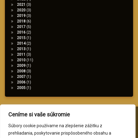
2021
(3)
2020
(3)
2019
(3)
2018
(6)
2017
(5)
2016
(2)
2015
(1)
2014
(2)
2013
(1)
2011
(3)
2010
(11)
2009
(1)
2008
(3)
2007
(1)
2006
(1)
2005
(1)
Ceníme si vaše súkromie
Tel:
+421 2 482 069 12
Súbory cookie používame na zlepšenie zážitku z
prehliadania, poskytovanie prispôsobeného obsahu a