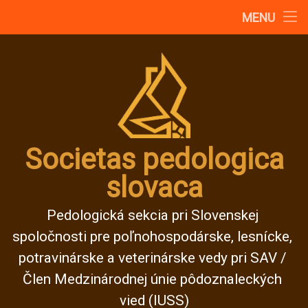
Domov
MENU
Konferencie
Členstvo
Dokumenty SPS
Domáce inštitúcie
Galéria pôd
História
Kontakt
O Societas pedologica slovaca
Predsedníctvo
Publikácie
Seminar Kam smerujes pedologia v 21. storoci
Štatút
Vydavateľstvá a časopisy
Zahraničné spoločnosti
Zdroje o pôdach
16. Pedologické dni 2013
17. Pedologické dny 2015
5. Pôdoznalecké dni
Antropizácia pôd
Exkurzie
Konferencia Soil Classification and Educatio
Ostatné podujatia SPS
Pedologické dni 2014
Pedologické dni 2016
Pedologické dni 2018
Pedologické dny 2019
Prednášky
Prejsť
O SPS
na
obsah
Štatút
Predsedníctvo
Členstvo
Societas pedologica
slovaca
História
Kontakt
Pedologická sekcia pri Slovenskej 
spoločnosti pre poľnohospodárske, lesnícke, 
potravinárske a veterinárske vedy pri SAV / 
Člen Medzinárodnej únie pôdoznaleckých 
vied (IUSS)