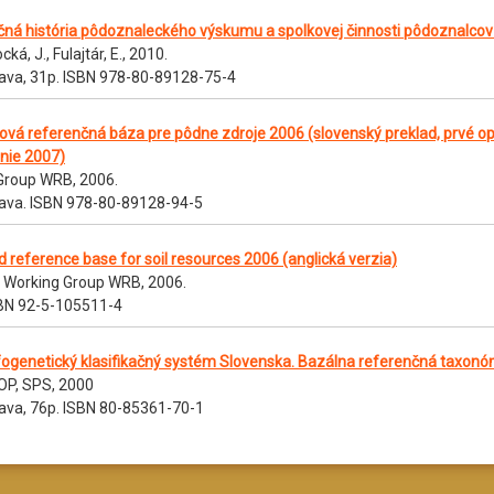
čná história pôdoznaleckého výskumu a spolkovej činnosti pôdoznalcov
ká, J., Fulajtár, E., 2010.
lava, 31p. ISBN 978-80-89128-75-4
ová referenčná báza pre pôdne zdroje 2006 (slovenský preklad, prvé o
nie 2007)
Group WRB, 2006.
lava. ISBN 978-80-89128-94-5
d reference base for soil resources 2006 (anglická verzia)
 Working Group WRB, 2006.
BN 92-5-105511-4
ogenetický klasifikačný systém Slovenska. Bazálna referenčná taxonó
P, SPS, 2000
lava, 76p. ISBN 80-85361-70-1