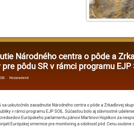
utie Národného centra o pôde a Zrka
y pre pôdu SR v rámci programu EJP
Aktualizované
od
administrator@kv
2. júna 2026
Kategórie:
026
Nezaradené
6 sa uskutočnilo zasadnutie Národného centra o pôde a Zrkadlovej skup
ubliky v rámci programu EJP SOIL. Súčasťou bolo aj slávnostné udelenie
redsedovi Európskeho parlamentu pánovi Martinovi Hojsíkovi za nespor
prijatí Európskej smernice pre monitoring a odolnosť pôd. Cenu osobne