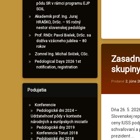
pôdu SR v rámci programu EJP
SOIL
Akademik prof. Ing. Juraj
HRAŠKO, DrSc. – 95 ročný
nestor slovenskej pedológie
Prof. RNDr. Pavol Bielek, DrSc. sa
dožíva vzácneho jubilea – 80
rokov
Zomrel Ing. Michal Sviček, CSc.
Zasadn
Pedological Days 2026 1st
skupin
notification, registration
Pridané
2. júna 2
Podujatia
Konferencie
Dňa 26. 5. 202
Pedologické dni 2024 –
Slovenskej rep
Udržateľnosť pôdy v kontexte
národných a európskych iniciatív
ceny IUSS podp
Pedologické dny 2019
schvaľovaní a 
Konferencia Toruń 2018
prezident …
Pedologické dni 2018