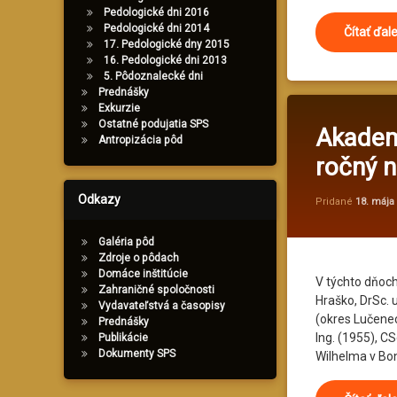
Pedologické dni 2016
Pedologické dni 2014
Čítať ďal
17. Pedologické dny 2015
16. Pedologické dni 2013
5. Pôdoznalecké dni
Prednášky
Exkurzie
Ostatné podujatia SPS
Akademi
Antropizácia pôd
ročný n
Odkazy
Pridané
18. mája
Galéria pôd
Zdroje o pôdach
Domáce inštitúcie
V týchto dňoch
Zahraničné spoločnosti
Hraško, DrSc. 
Vydavateľstvá a časopisy
(okres Lučenec
Prednášky
Ing. (1955), C
Publikácie
Dokumenty SPS
Wilhelma v Bo