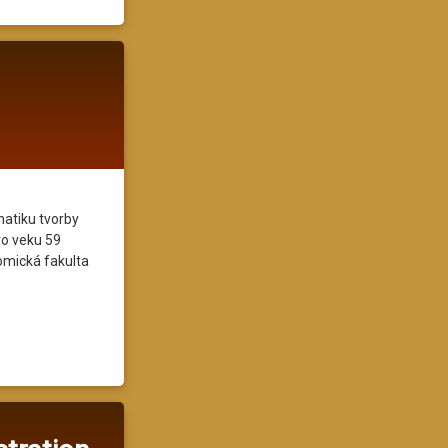
matiku tvorby
vo veku 59
omická fakulta