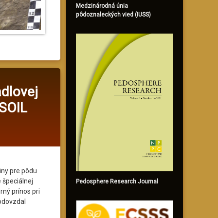
Medzinárodná únia
pôdoznaleckých vied (IUSS)
dlovej
 SOIL
iny pre pôdu
 špeciálnej
Pedosphere Research Journal
ný prínos pri
 odovzdal