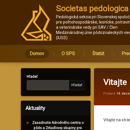
Societas pedologica
Pedologická sekcia pri Slovenskej spoloč
pre poľnohospodárske, lesnícke, potravi
a veterinárske vedy pri SAV / Člen 
Medzinárodnej únie pôdoznaleckých vie
(IUSS)
Domov
O SPS
Štatút
Pre
Prejsť
na
obsah
Hľadať
Vitajte
Hľadať
Pridané
14. dec
Aktuality
Vitajte na str
Zasadnutie Národného centra o
pôde a Zrkadlovej skupiny pre