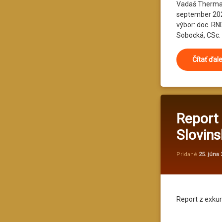
Vadaš Thermal 
september 20
výbor: doc. RN
Sobocká, CSc. R
Čítať ďal
Report 
Slovins
Pridané
25. júna
Report z exku