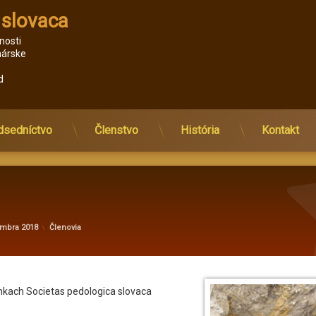
 slovaca
nosti 
nárske 
d 
dsedníctvo
Členstvo
História
Kontakt
Aktualizované
od
administrator@kv
7. marca 2024
Kategórie:
embra 2018
Členovia
ánkach Societas pedologica slovaca