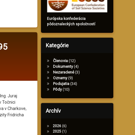
R v rámci programu EJP SOIL
Európska konfederácia
pôdoznaleckých spoločností
95
Kategórie
Členovia
(12)
Dokumenty
(4)
Nezaradené
(3)
Oznamy
(9)
Podujatia
(34)
Pôdy
(10)
ng. Juraj
 Točnici
va v Charkove,
Archív
ity Fridricha
2026
(6)
2025
(1)