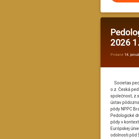
Pedolog
2026 1.
Pridané
14. janu
Societas pedo
o.z. Česká ped
společnost, z
ústav pôdozna
pôdy NPPC Bra
Pedologické d
pôdy v kontex
Európskej únie
odolnosti pôd 