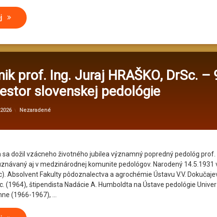
Zasadnutie Národného centra o pôde a Zrkadlovej skupiny pre pôdu S
ej
k prof. Ing. Juraj HRAŠKO, DrSc. – 
estor slovenskej pedológie
Aktualizované
od
administrator@kv
18. mája 2026
Kategórie:
 2026
Nezaradené
 sa dožil vzácneho životného jubilea významný popredný pedológ prof. I
uznávaný aj v medzinárodnej komunite pedológov. Narodený 14.5.1931 v
). Absolvent Fakulty pôdoznalectva a agrochémie Ústavu V.V. Dokučaje
Sc. (1964), štipendista Nadácie A. Humboldta na Ústave pedológie Univerz
nne (1966-1967), …