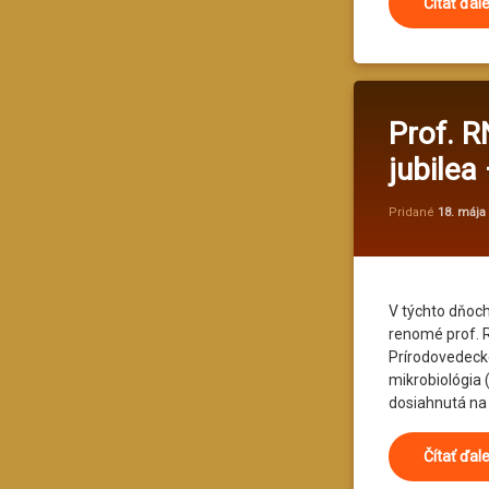
Čítať ďal
Prof. R
jubilea
Pridané
18. mája
V týchto dňoc
renomé prof. RN
Prírodovedecke
mikrobiológia 
dosiahnutá na 
Čítať ďal