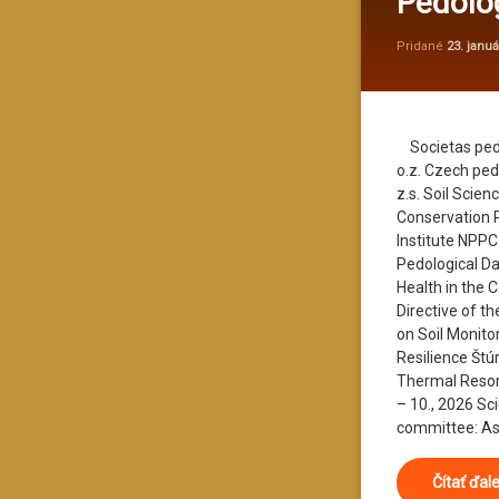
Pedolog
Pridané
23. janu
Societas pedo
o.z. Czech pedo
z.s. Soil Scien
Conservation 
Institute NPPC
Pedological Da
Health in the 
Directive of t
on Soil Monito
Resilience Štú
Thermal Resor
– 10., 2026 Sci
committee: Ass
Čítať ďal