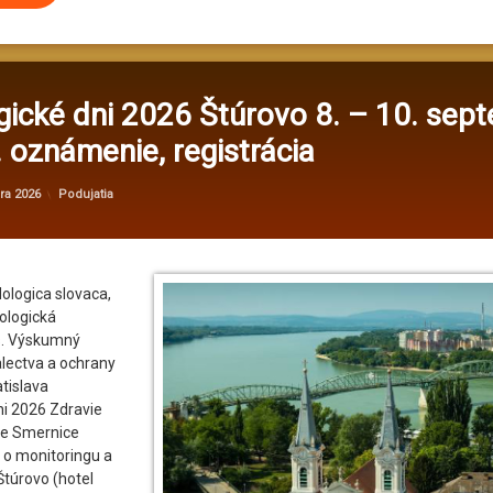
ické dni 2026 Štúrovo 8. – 10. sep
 oznámenie, registrácia
Aktualizované
od
administrator@kv
7. augusta 2026
Kategórie:
ára 2026
Podujatia
logica slovaca,
ologická
.s. Výskumný
lectva a ochrany
tislava
ni 2026 Zdravie
te Smernice
 o monitoringu a
Štúrovo (hotel