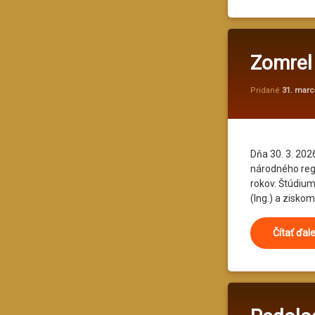
Zomrel 
Pridané
31. marc
Dňa 30. 3. 2026
národného regi
rokov. Štúdium
(Ing.) a zisko
Čítať ďal