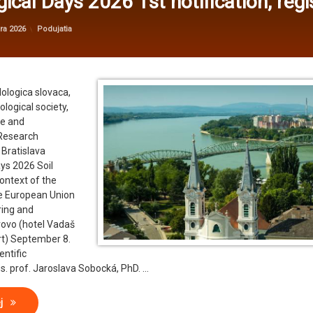
ical Days 2026 1st notification, regi
Aktualizované
od
administrator@kv
30. júna 2026
Kategórie:
ára 2026
Podujatia
logica slovaca,
logical society,
ce and
Research
 Bratislava
ys 2026 Soil
Context of the
he European Union
ring and
rovo (hotel Vadaš
t) September 8.
entific
. prof. Jaroslava Sobocká, PhD. …
Pedological Days 2026 1st notification, registration
ej