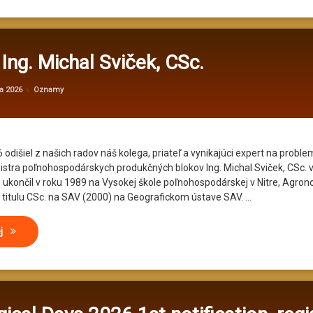
Ing. Michal Sviček, CSc.
Aktualizované
od
administrator@kv
31. marca 2026
Kategórie:
a 2026
Oznamy
 odišiel z našich radov náš kolega, priateľ a vynikajúci expert na proble
stra poľnohospodárskych produkčných blokov Ing. Michal Sviček, CSc. 
 ukončil v roku 1989 na Vysokej škole poľnohospodárskej v Nitre, Agron
m titulu CSc. na SAV (2000) na Geografickom ústave SAV. …
Zomrel Ing. Michal Sviček, CSc.
ej