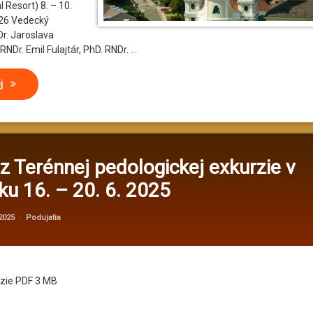
Resort) 8. – 10.
26 Vedecký
Dr. Jaroslava
NDr. Emil Fulajtár, PhD. RNDr. …
Pedologické dni 2026 Štúrovo 8. – 10. september 2026 1. oznámenie, r
ej
z Terénnej pedologickej exkurzie v
ku 16. – 20. 6. 2025
od
administrator@kv
Kategórie:
 2025
Podujatia
rzie PDF 3 MB