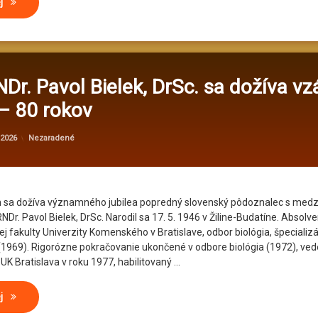
Akademik prof. Ing. Juraj HRAŠKO, DrSc. – 95 ročný nestor slovenskej 
ej
NDr. Pavol Bielek, DrSc. sa dožíva v
 – 80 rokov
od
administrator@kv
Kategórie:
 2026
Nezaradené
h sa dožíva významného jubilea popredný slovenský pôdoznalec s me
Dr. Pavol Bielek, DrSc. Narodil sa 17. 5. 1946 v Žiline-Budatíne. Absolve
j fakulty Univerzity Komenského v Bratislave, odbor biológia, špecializ
(1969). Rigorózne pokračovanie ukončené v odbore biológia (1972), ve
UK Bratislava v roku 1977, habilitovaný …
Prof. RNDr. Pavol Bielek, DrSc. sa dožíva vzácneho jubilea – 80 rokov
ej