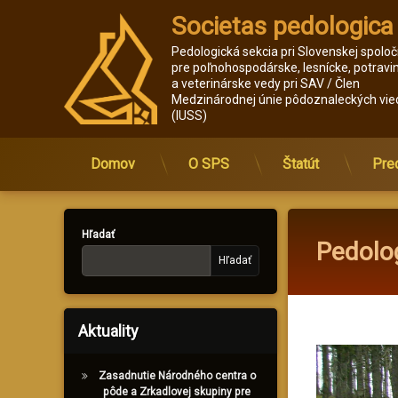
Societas pedologica
Pedologická sekcia pri Slovenskej spoloč
pre poľnohospodárske, lesnícke, potravi
a veterinárske vedy pri SAV / Člen 
Medzinárodnej únie pôdoznaleckých vie
(IUSS)
Domov
O SPS
Štatút
Pre
Prejsť
na
obsah
Hľadať
Pedolo
Hľadať
Aktuality
Zasadnutie Národného centra o
pôde a Zrkadlovej skupiny pre