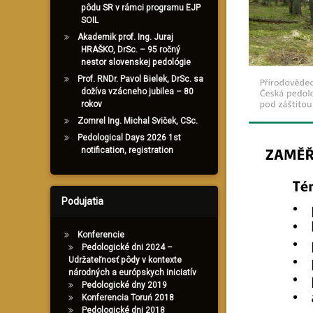
pôdu SR v rámci programu EJP
SOIL
Akademik prof. Ing. Juraj
HRAŠKO, DrSc. – 95 ročný
nestor slovenskej pedológie
Prof. RNDr. Pavol Bielek, DrSc. sa
dožíva vzácneho jubilea – 80
rokov
Zomrel Ing. Michal Sviček, CSc.
Pedological Days 2026 1st
notification, registration
Podujatia
Konferencie
Pedologické dni 2024 –
Udržateľnosť pôdy v kontexte
národných a európskych iniciatív
Pedologické dny 2019
Konferencia Toruń 2018
Pedologické dni 2018