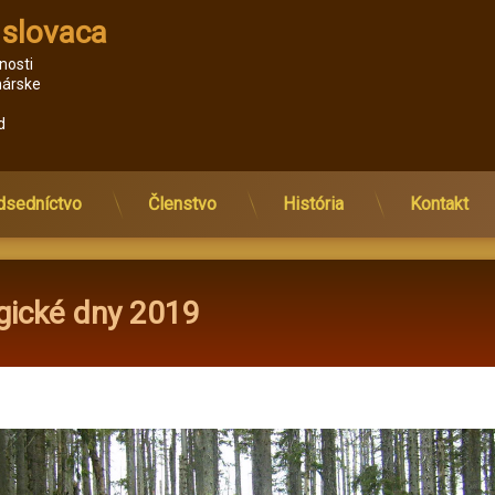
 slovaca
nosti 
nárske 
d 
dsedníctvo
Členstvo
História
Kontakt
gické dny 2019