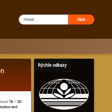
Hľadať:
Rýchle odkazy
on
 dňoch
18. – 20.
fication and