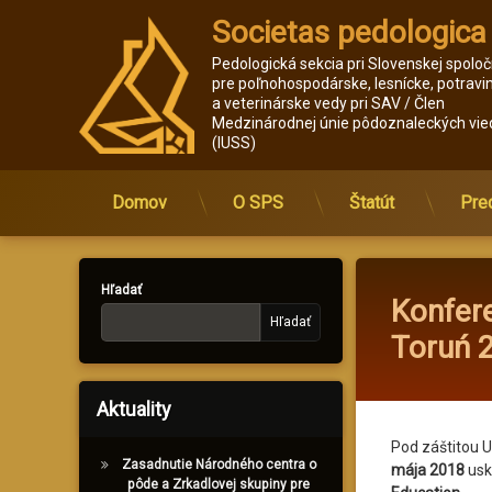
Societas pedologica
Pedologická sekcia pri Slovenskej spoloč
pre poľnohospodárske, lesnícke, potravi
a veterinárske vedy pri SAV / Člen 
Medzinárodnej únie pôdoznaleckých vie
(IUSS)
Domov
O SPS
Štatút
Pre
Prejsť
na
obsah
Hľadať
Konfere
Hľadať
Toruń 
Aktuality
Pod záštitou U
Zasadnutie Národného centra o
mája 2018
usk
pôde a Zrkadlovej skupiny pre