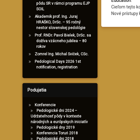
Education
.
pôdu SR v rámci programu EJP
Cieľom tejto k
SOIL
Nové prístupy 
Akademik prof. Ing. Juraj
HRAŠKO, DrSc. – 95 ročný
nestor slovenskej pedológie
Prof. RNDr. Pavol Bielek, DrSc. sa
dožíva vzácneho jubilea – 80
rokov
Zomrel Ing. Michal Sviček, CSc.
Pedological Days 2026 1st
notification, registration
Podujatia
Konferencie
Pedologické dni 2024 –
Udržateľnosť pôdy v kontexte
národných a európskych iniciatív
Pedologické dny 2019
Konferencia Toruń 2018
Pedologické dni 2018