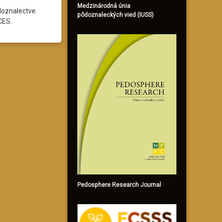
Medzinárodná únia
doznalectve.
pôdoznaleckých vied (IUSS)
CES.
Pedosphere Research Journal