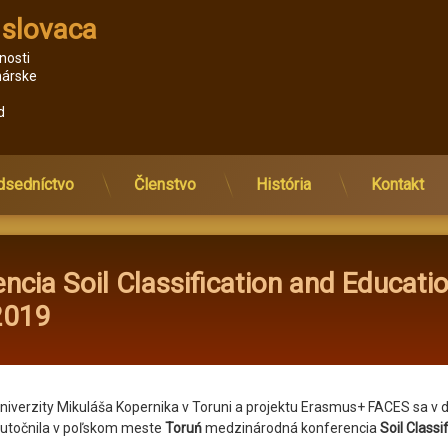
 slovaca
nosti 
nárske 
d 
dsedníctvo
Členstvo
História
Kontakt
ncia Soil Classification and Educati
2019
niverzity Mikuláša Kopernika v Toruni a projektu Erasmus+ FACES sa v
utočnila v poľskom meste
Toruń
medzinárodná konferencia
Soil Classi