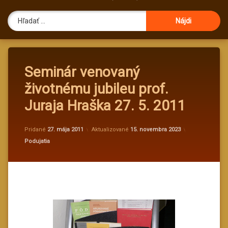
Hľadať:
Seminár venovaný
životnému jubileu prof.
Juraja Hraška 27. 5. 2011
od
administra
Pridané
27. mája 2011
Aktualizované
15. novembra 2023
Kategórie:
Podujatia