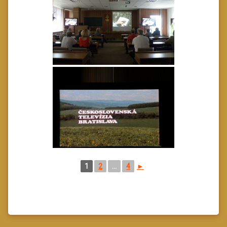
1
2
...
4
►