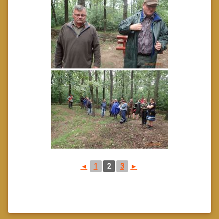
◄
1
2
3
►