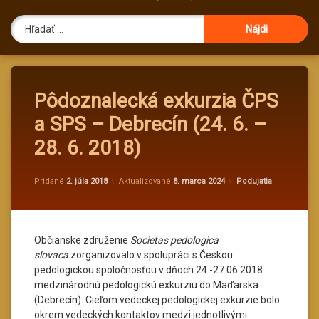
Hľadať:
Pôdoznalecká exkurzia ČPS
a SPS – Debrecín (24. 6. –
28. 6. 2018)
od
administrator@kv
Kategórie:
Pridané
2. júla 2018
Aktualizované
8. marca 2024
Podujatia
Občianske združenie
Societas pedologica
slovaca
zorganizovalo v spolupráci s Českou
pedologickou spoločnosťou v dňoch 24.-27.06.2018
medzinárodnú pedologickú exkurziu do Maďarska
(Debrecín). Cieľom vedeckej pedologickej exkurzie bolo
okrem vedeckých kontaktov medzi jednotlivými