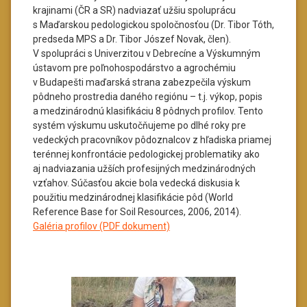
krajinami (ČR a SR) nadviazať užšiu spoluprácu
s Maďarskou pedologickou spoločnosťou (Dr. Tibor Tóth,
predseda MPS a Dr. Tibor Jószef Novak, člen).
V spolupráci s Univerzitou v Debrecíne a Výskumným
ústavom pre poľnohospodárstvo a agrochémiu
v Budapešti maďarská strana zabezpečila výskum
pôdneho prostredia daného regiónu – t.j. výkop, popis
a medzinárodnú klasifikáciu 8 pôdnych profilov. Tento
systém výskumu uskutočňujeme po dlhé roky pre
vedeckých pracovníkov pôdoznalcov z hľadiska priamej
terénnej konfrontácie pedologickej problematiky ako
aj nadviazania užších profesijných medzinárodných
vzťahov. Súčasťou akcie bola vedecká diskusia k
použitiu medzinárodnej klasifikácie pôd (World
Reference Base for Soil Resources, 2006, 2014).
Galéria profilov (PDF dokument)