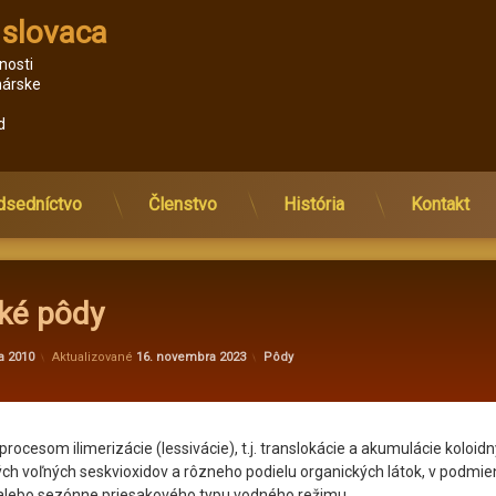
 slovaca
nosti 
nárske 
d 
dsedníctvo
Členstvo
História
Kontakt
cké pôdy
od
administrator@kv
Kategórie:
a 2010
Aktualizované
16. novembra 2023
Pôdy
rocesom ilimerizácie (lessivácie), t.j. translokácie a akumulácie koloidn
rých voľných seskvioxidov a rôzneho podielu organických látok, v podmi
alebo sezónne priesakového typu vodného režimu.