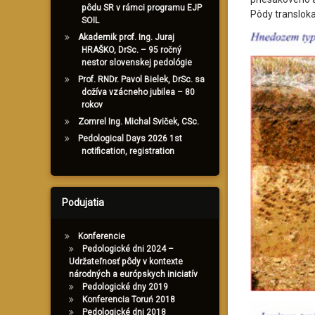
pôdu SR v rámci programu EJP
Pôdy translok
SOIL
Akademik prof. Ing. Juraj
HRAŠKO, DrSc. – 95 ročný
nestor slovenskej pedológie
Prof. RNDr. Pavol Bielek, DrSc. sa
dožíva vzácneho jubilea – 80
rokov
Zomrel Ing. Michal Sviček, CSc.
Pedological Days 2026 1st
notification, registration
Podujatia
Konferencie
Pedologické dni 2024 –
Udržateľnosť pôdy v kontexte
národných a európskych iniciatív
Pedologické dny 2019
Konferencia Toruń 2018
Pedologické dni 2018