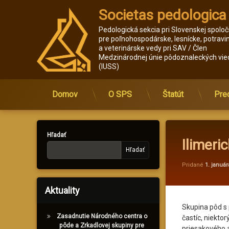
Societas pedologica
Pedologická sekcia pri Slovenskej spoloč
pre poľnohospodárske, lesnícke, potravi
a veterinárske vedy pri SAV / Člen 
Medzinárodnej únie pôdoznaleckých vie
(IUSS)
Domov
O SPS
Štatút
Pre
Prejsť
na
obsah
Hľadať
Ilimeri
Hľadať
Pridané
1. január
Aktuality
Skupina pôd s p
Zasadnutie Národného centra o
častíc, niekto
pôde a Zrkadlovej skupiny pre
priesakového 