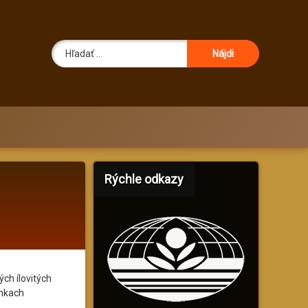
Hľadať:
Rýchle odkazy
ých ílovitých
enkach