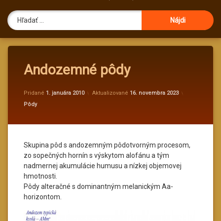
Hľadať:
Andozemné pôdy
od
administr
Pridané
1. januára 2010
Aktualizované
16. novembra 2023
Kategórie:
Pôdy
Skupina pôd s andozemným pôdotvorným procesom,
zo sopečných hornín s výskytom alofánu a tým
nadmernej akumulácie humusu a nízkej objemovej
hmotnosti.
Pôdy alteračné s dominantným melanickým Aa-
horizontom.