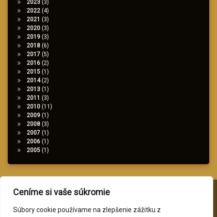
2023
(3)
2022
(4)
2021
(3)
2020
(3)
2019
(3)
2018
(6)
2017
(5)
2016
(2)
2015
(1)
2014
(2)
2013
(1)
2011
(3)
2010
(11)
2009
(1)
2008
(3)
2007
(1)
2006
(1)
2005
(1)
Ceníme si vaše súkromie
Tel:
+421 2 482 069 12
Súbory cookie používame na zlepšenie zážitku z