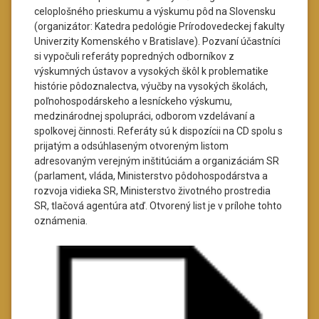
celoplošného prieskumu a výskumu pôd na Slovensku
(organizátor: Katedra pedológie Prírodovedeckej fakulty
Univerzity Komenského v Bratislave). Pozvaní účastníci
si vypočuli referáty popredných odborníkov z
výskumných ústavov a vysokých škôl k problematike
histórie pôdoznalectva, výučby na vysokých školách,
poľnohospodárskeho a lesníckeho výskumu,
medzinárodnej spolupráci, odborom vzdelávaní a
spolkovej činnosti. Referáty sú k dispozícii na CD spolu s
prijatým a odsúhlaseným otvoreným listom
adresovaným verejným inštitúciám a organizáciám SR
(parlament, vláda, Ministerstvo pôdohospodárstva a
rozvoja vidieka SR, Ministerstvo životného prostredia
SR, tlačová agentúra atď. Otvorený list je v prílohe tohto
oznámenia.