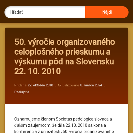
Hľadať:
50. výročie organizovaného
celoplošného prieskumu a
výskumu pôd na Slovensku
22. 10. 2010
od
administrato
Pridané
22. októbra 2010
Aktualizované
8. marca 2024
Kategórie:
Podujatia
Oznamujeme členom Societas pedologica slovaca a
ďalším záujemcom, že dňa 22.10. 2010 sa konala
konferencia z príležitosti „50. výročia organizovaného