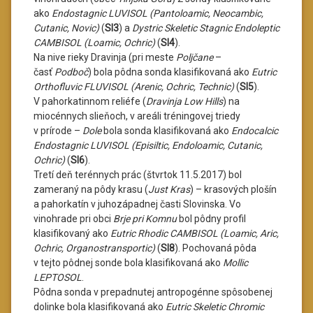
ako
Endostagnic LUVISOL (Pantoloamic, Neocambic,
Cutanic, Novic)
(
SI3
) a
Dystric Skeletic Stagnic Endoleptic
CAMBISOL (Loamic, Ochric)
(
SI4
).
Na nive rieky Dravinja (pri meste
Poljčane
–
časť
Podboč
) bola pôdna sonda klasifikovaná ako
Eutric
Orthofluvic FLUVISOL (Arenic, Ochric, Technic)
(
SI5
).
V pahorkatinnom reliéfe (
Dravinja Low Hills
) na
miocénnych slieňoch, v areáli tréningovej triedy
v prírode –
Dole
bola sonda klasifikovaná ako
Endocalcic
Endostagnic LUVISOL (Episiltic, Endoloamic, Cutanic,
Ochric)
(
SI6
).
Tretí deň terénnych prác (štvrtok 11.5.2017) bol
zameraný na pôdy krasu (
Just Kras
) – krasových plošín
a pahorkatín v juhozápadnej časti Slovinska. Vo
vinohrade pri obci
Brje pri Komnu
bol pôdny profil
klasifikovaný ako
Eutric Rhodic CAMBISOL (Loamic, Aric,
Ochric, Organostransportic)
(
SI8
). Pochovaná pôda
v tejto pôdnej sonde bola klasifikovaná ako
Mollic
LEPTOSOL
.
Pôdna sonda v prepadnutej antropogénne spôsobenej
dolinke bola klasifikovaná ako
Eutric Skeletic Chromic