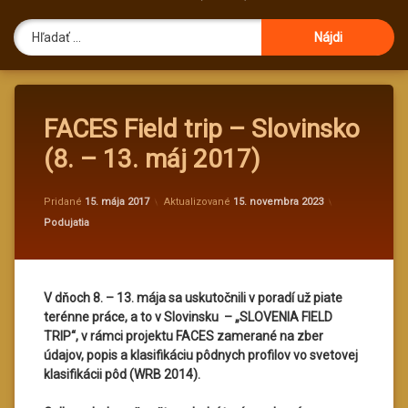
Hľadať:
FACES Field trip – Slovinsko
(8. – 13. máj 2017)
od
administra
Pridané
15. mája 2017
Aktualizované
15. novembra 2023
Kategórie:
Podujatia
V dňoch 8. – 13. mája sa uskutočnili v poradí už piate
terénne práce, a to v Slovinsku – „SLOVENIA FIELD
TRIP“, v rámci projektu FACES zamerané na zber
údajov, popis a klasifikáciu pôdnych profilov vo svetovej
klasifikácii pôd (WRB 2014).