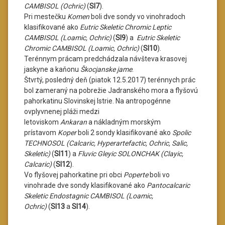
CAMBISOL (Ochric)
(
SI7
).
Pri mestečku
Komen
boli dve sondy vo vinohradoch
klasifikované ako
Eutric Skeletic Chromic Leptic
CAMBISOL (Loamic, Ochric)
(
SI9
) a
Eutric Skeletic
Chromic CAMBISOL (Loamic, Ochric)
(
SI10
).
Terénnym prácam predchádzala návšteva krasovej
jaskyne a kaňonu
Škocjanske jame
.
Štvrtý, posledný deň (piatok 12.5.2017) terénnych prác
bol zameraný na pobrežie Jadranského mora a flyšovú
pahorkatinu Slovinskej Istrie. Na antropogénne
ovplyvnenej pláži medzi
letoviskom
Ankaran
a nákladným morským
prístavom
Koper
boli 2 sondy klasifikované ako
Spolic
TECHNOSOL (Calcaric, Hyperartefactic, Ochric, Salic,
Skeletic)
(
SI11
) a
Fluvic Gleyic SOLONCHAK (Clayic,
Calcaric)
(
SI12
).
Vo flyšovej pahorkatine pri obci
Poperte
boli vo
vinohrade dve sondy klasifikované ako
Pantocalcaric
Skeletic Endostagnic CAMBISOL (Loamic,
Ochric)
(
SI13
a
SI14
).