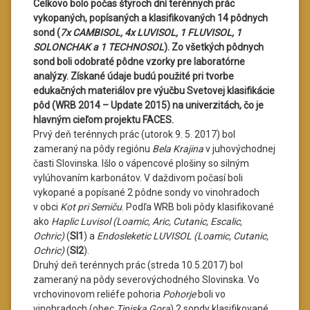
Celkovo bolo počas štyroch dní terénnych prác
vykopaných, popísaných a klasifikovaných 14 pôdnych
sond (
7x CAMBISOL, 4x LUVISOL, 1 FLUVISOL, 1
SOLONCHAK a 1 TECHNOSOL
). Zo všetkých pôdnych
sond boli odobraté pôdne vzorky pre laboratórne
analýzy. Získané údaje budú použité pri tvorbe
edukačných materiálov pre výučbu Svetovej klasifikácie
pôd (WRB 2014 – Update 2015) na univerzitách, čo je
hlavným cieľom projektu FACES.
Prvý deň terénnych prác (utorok 9. 5. 2017) bol
zameraný na pôdy regiónu
Bela Krajina
v juhovýchodnej
časti Slovinska. Išlo o vápencové plošiny so silným
vylúhovaním karbonátov. V daždivom počasí boli
vykopané a popísané 2 pôdne sondy vo vinohradoch
v obci
Kot pri Semiču
. Podľa WRB boli pôdy klasifikované
ako
Haplic Luvisol (Loamic, Aric, Cutanic, Escalic,
Ochric)
(
SI1
) a
Endosleketic LUVISOL (Loamic, Cutanic,
Ochric)
(
SI2
).
Druhý deň terénnych prác (streda 10.5.2017) bol
zameraný na pôdy severovýchodného Slovinska. Vo
vrchovinovom reliéfe pohoria
Pohorje
boli vo
vinohradoch (obec
Tinjska Gora
) 2 sondy klasifikované