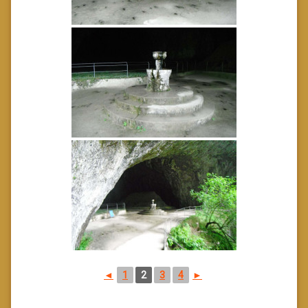
◄
1
2
3
4
►