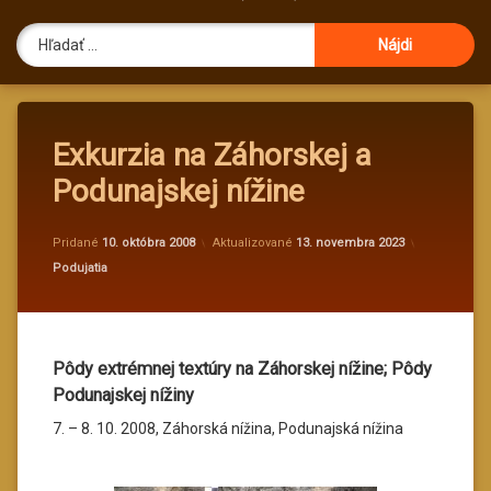
Hľadať:
Exkurzia na Záhorskej a
Podunajskej nížine
od
administ
Pridané
10. októbra 2008
Aktualizované
13. novembra 2023
Kategórie:
Podujatia
Pôdy extrémnej textúry na Záhorskej nížine; Pôdy
Podunajskej nížiny
7. – 8. 10. 2008, Záhorská nížina, Podunajská nížina