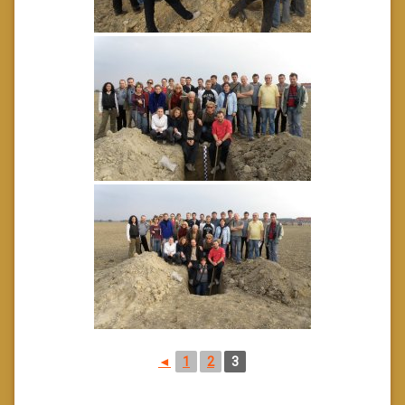
◄
1
2
3